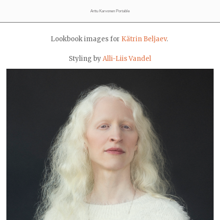
Arttu Karvonen Portable
Lookbook images for
Kätrin Beljaev
.
Styling by
Alli-Liis Vandel